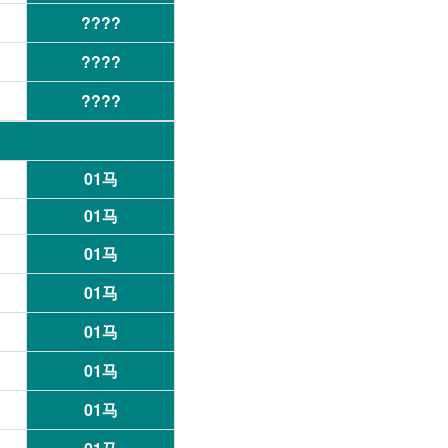
????
????
????
01马
01马
01马
01马
01马
01马
01马