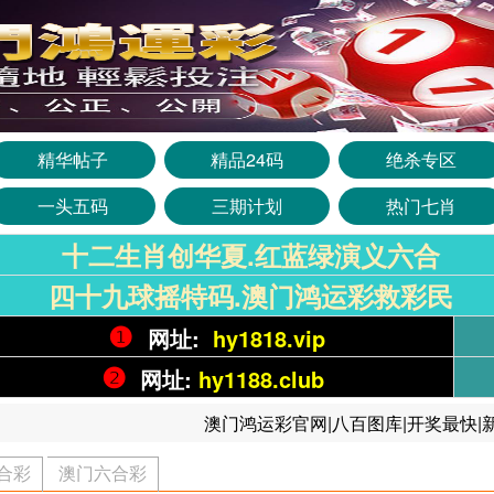
精华帖子
精品24码
绝杀专区
一头五码
三期计划
热门七肖
十二生肖创华夏.红蓝绿演义六合
四十九球摇特码.澳门鸿运彩救彩民
❶
网址:
hy1818
.vip
❷
网址:
hy1188.club
澳门鸿运彩官网|八百图库|开奖最快|新台彩今晚必