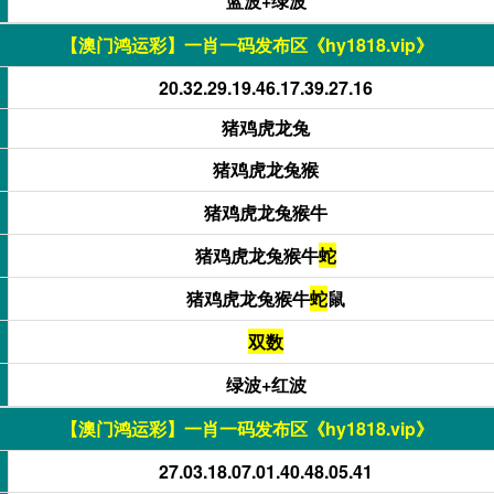
蓝波+绿波
【澳门鸿运彩】一肖一码发布区《hy1818.vip》
20
.
32
.
29
.
19
.
46
.
17
.
39
.
27
.
16
猪
鸡
虎
龙
兔
猪
鸡
虎
龙
兔
猴
猪
鸡
虎
龙
兔
猴
牛
猪
鸡
虎
龙
兔
猴
牛
蛇
猪
鸡
虎
龙
兔
猴
牛
蛇
鼠
双数
绿波+红波
【澳门鸿运彩】一肖一码发布区《hy1818.vip》
27
.
03
.
18
.
07
.
01
.
40
.
48
.
05
.
41