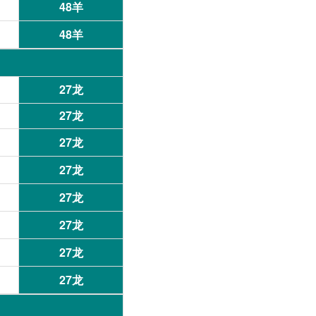
48羊
48羊
27龙
27龙
27龙
27龙
27龙
27龙
27龙
27龙