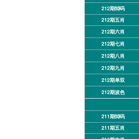
212期⑽码
212期五肖
212期六肖
212期七肖
212期八肖
212期九肖
212期单双
212期波色
211期⑽码
211期五肖