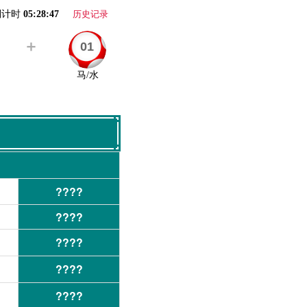
????
????
????
????
????