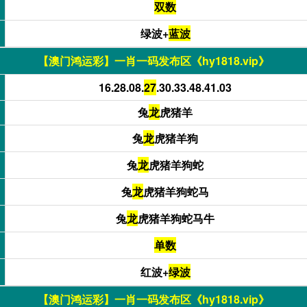
双数
绿波+
蓝波
【澳门鸿运彩】一肖一码发布区《hy1818.vip》
16
.
28
.
08
.
27
.
30
.
33
.
48
.
41
.
03
兔
龙
虎
猪
羊
兔
龙
虎
猪
羊
狗
兔
龙
虎
猪
羊
狗
蛇
兔
龙
虎
猪
羊
狗
蛇
马
兔
龙
虎
猪
羊
狗
蛇
马
牛
单数
红波+
绿波
【澳门鸿运彩】一肖一码发布区《hy1818.vip》