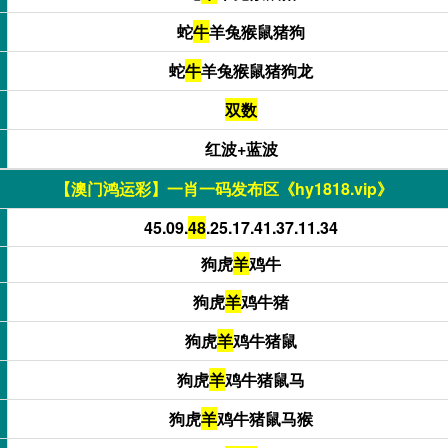
蛇
牛
羊
兔
猴
鼠
猪
狗
蛇
牛
羊
兔
猴
鼠
猪
狗
龙
双数
红波+蓝波
【澳门鸿运彩】一肖一码发布区《hy1818.vip》
45
.
09
.
48
.
25
.
17
.
41
.
37
.
11
.
34
狗
虎
羊
鸡
牛
狗
虎
羊
鸡
牛
猪
狗
虎
羊
鸡
牛
猪
鼠
狗
虎
羊
鸡
牛
猪
鼠
马
狗
虎
羊
鸡
牛
猪
鼠
马
猴