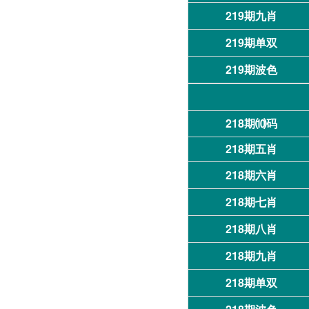
219期九肖
219期单双
219期波色
218期⑽码
218期五肖
218期六肖
218期七肖
218期八肖
218期九肖
218期单双