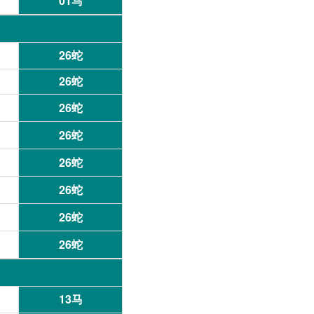
01马
26蛇
26蛇
26蛇
26蛇
26蛇
26蛇
26蛇
26蛇
13马