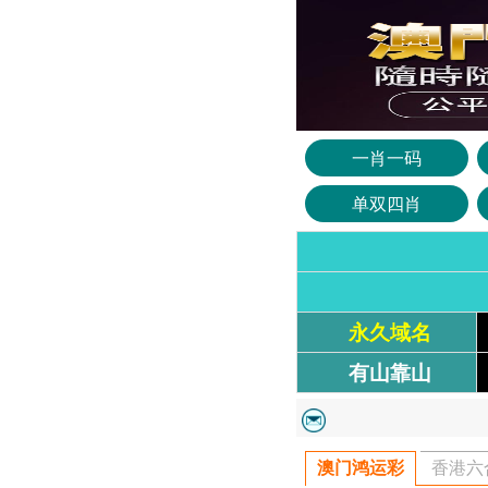
一肖一码
单双四肖
永久域名
有山靠山