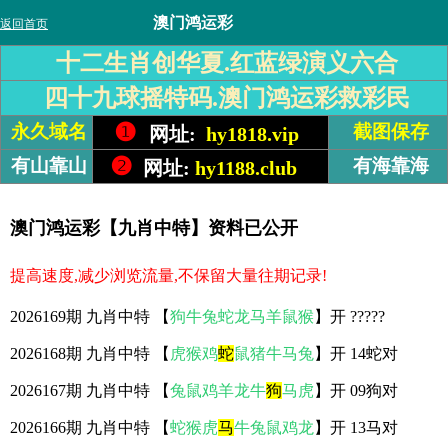
澳门鸿运彩
返回首页
十二生肖创华夏.红蓝绿演义六合
四十九球摇特码.澳门鸿运彩救彩民
❶
永久域名
截图保存
网址:
hy1818
.vip
❷
有山靠山
有海靠海
网址:
hy1188.club
澳门鸿运彩【九肖中特】资料已公开
提高速度,减少浏览流量,不保留大量往期记录!
2026169期 九肖中特 【
狗牛兔蛇龙马羊鼠猴
】开 ?????
2026168期 九肖中特 【
虎猴鸡
蛇
鼠猪牛马兔
】开
14蛇对
2026167期 九肖中特 【
兔鼠鸡羊龙牛
狗
马虎
】开
09狗对
2026166期 九肖中特 【
蛇猴虎
马
牛兔鼠鸡龙
】开
13马对