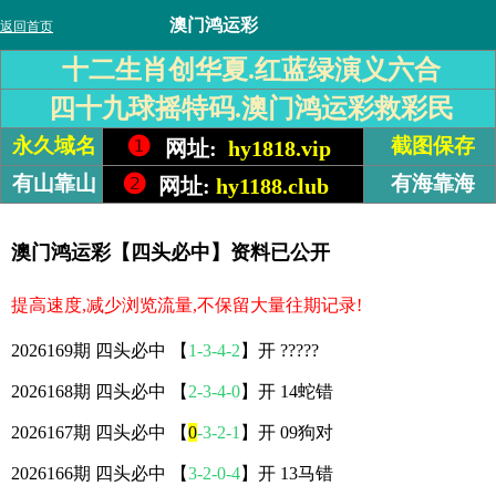
澳门鸿运彩
返回首页
十二生肖创华夏.红蓝绿演义六合
四十九球摇特码.澳门鸿运彩救彩民
❶
永久域名
截图保存
网址:
hy1818
.vip
❷
有山靠山
有海靠海
网址:
hy1188.club
澳门鸿运彩【四头必中】资料已公开
提高速度,减少浏览流量,不保留大量往期记录!
2026169期 四头必中 【
1-3-4-2
】开 ?????
2026168期 四头必中 【
2-3-4-0
】开
14蛇错
2026167期 四头必中 【
0
-3-2-1
】开
09狗对
2026166期 四头必中 【
3-2-0-4
】开
13马错