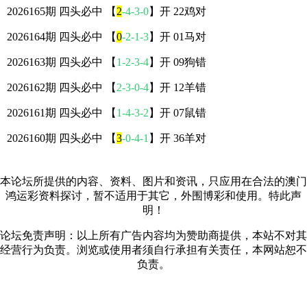
2026165期 四头必中 【
2
-4-3-0
】开
22鸡对
2026164期 四头必中 【
0
-2-1-3
】开
01马对
2026163期 四头必中 【
1-2-3-4
】开
09狗错
2026162期 四头必中 【
2-3-0-4
】开
12羊错
2026161期 四头必中 【
1-4-3-2
】开
07鼠错
2026160期 四头必中 【
3
-0-4-1
】开
36羊对
本论坛所提供的内容、资料、图片和资讯，只应用在合法的澳门
鸿运彩资料探讨，暂不适用于其它，外围博彩和使用。特此声
明！
论坛免责声明：以上所有广告内容均为赞助商提供，本站不对其
经营行为负责。浏览或使用者须自行承担有关责任，本网站恕不
负责。