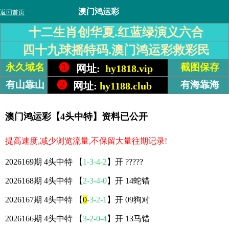
澳门鸿运彩
返回首页
十二生肖创华夏.红蓝绿演义六合
四十九球摇特码.澳门鸿运彩救彩民
❶
永久域名
截图保存
网址:
hy1818
.vip
❷
有山靠山
有海靠海
网址:
hy1188.club
澳门鸿运彩【4头中特】资料已公开
提高速度,减少浏览流量,不保留大量往期记录!
2026169期 4头中特 【
1-3-4-2
】开 ?????
2026168期 4头中特 【
2-3-4-0
】开
14蛇错
2026167期 4头中特 【
0
-3-2-1
】开
09狗对
2026166期 4头中特 【
3-2-0-4
】开
13马错